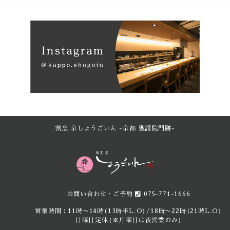
割烹 京しょうごいん -京都 聖護院門跡-
お問い合わせ・ご予約
075-771-1666
営業時間：11時〜14時(13時半L.O)/18時〜22時(21時L.O)
日曜日定休(※月曜日は夜営業のみ)