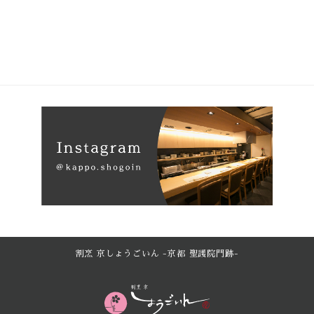
割烹 京しょうごいん -京都 聖護院門跡-