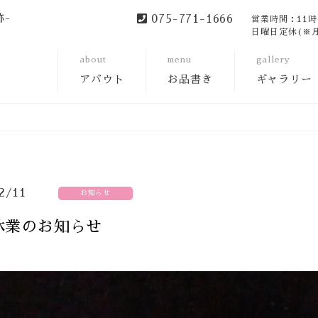
跡-
075-771-1666
営業時間：11時〜
日曜日定休(※
about
menu
gallery
アバウト
お品書き
ギャラリー
2/11
お知らせ
休業のお知らせ