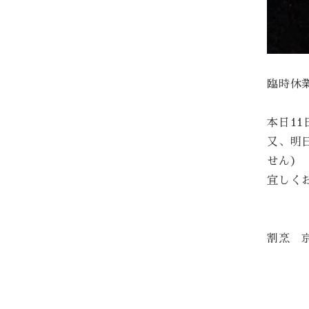
臨時休
本日1
又、明
せん）
宜しく
割烹 